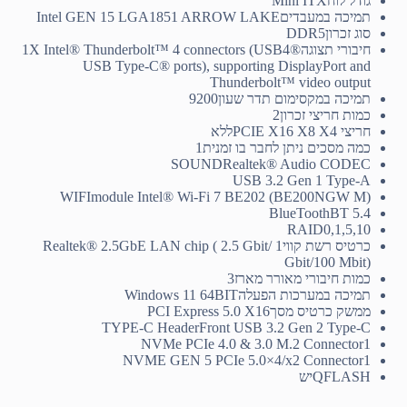
גודל לוח
Mini ITX
תמיכה במעבדים
Intel GEN 15 LGA1851 ARROW LAKE
סוג זכרון
DDR5
חיבורי תצוגה
1X Intel® Thunderbolt™ 4 connectors (USB4®
USB Type-C® ports), supporting DisplayPort and
Thunderbolt™ video output
תמיכה במקסימום תדר שעון
9200
כמות חריצי זכרון
2
חריצי PCIE X16 X8 X4
ללא
כמה מסכים ניתן לחבר בו זמנית
1
SOUND
Realtek® Audio CODEC
USB 3.2 Gen 1 Type-A
WIFI
module Intel® Wi-Fi 7 BE202 (BE200NGW M)
BlueTooth
BT 5.4
RAID
0,1,5,10
כרטיס רשת קווי
Realtek® 2.5GbE LAN chip ( 2.5 Gbit/ 1
Gbit/100 Mbit)
כמות חיבורי מאורר מארז
3
תמיכה במערכות הפעלה
Windows 11 64BIT
ממשק כרטיס מסך
PCI Express 5.0 X16
TYPE-C Header
Front USB 3.2 Gen 2 Type-C
NVMe PCIe 4.0 & 3.0 M.2 Connector
1
NVME GEN 5 PCIe 5.0×4/x2 Connector
1
QFLASH
יש