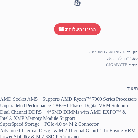
מחירון משלוחים
מק"ט:
A620M GAMING X
קטגוריה:
לוחות אם
מותג:
GIGABYTE
תיאור
AMD Socket AM5：Supports AMD Ryzen™ 7000 Series Processors
Unparalleled Performance：8+2+1 Phases Digital VRM Solution
Dual Channel DDR5：4*SMD DIMMs with AMD EXPO™ &
Intel® XMP Memory Module Support
SuperSpeed Storage：PCIe 4.0 x4 M.2 Connector
Advanced Thermal Design & M.2 Thermal Guard：To Ensure VRM
Power Stability & M.2 SSD Performance