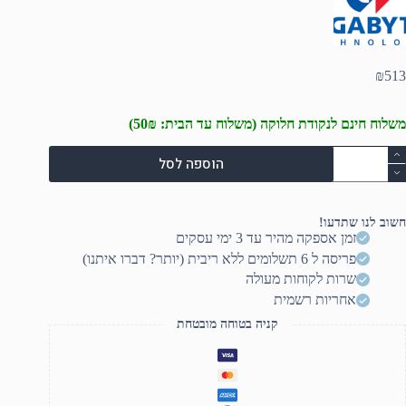
₪
513
משלוח חינם לנקודת חלוקה (משלוח עד הבית: 50₪)
מות
הוספה לסל
ל
וח
ם
Gigabyt
חשוב לנו שתדעו!
A620
זמן אספקה מהיר עד 3 ימי עסקים
GAMIN
פריסה ל 6 תשלומים ללא ריבית (יותר? דברו איתנו)
AM
שרות לקוחות מעולה
AM
אחריות רשמית
Micro
AT
קניה בטוחה מובטחת