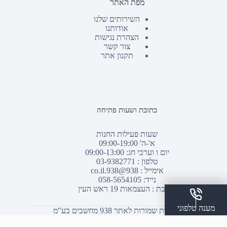
מפת האתר
השירותים שלנו
אודותנו
הצהרת נגישות
צור קשר
תקנון אתר
כתובת ושעות פתיחה
שעות פעילות החנות
א'-ה' 09:00-19:00
יום ו וערבי חג: 09:00-13:00
טלפון :
03-9382771
אימייל :
938@938.co.il
נייד: 058-5654105
כתובת : העצמאות 19 ראש העין
מענה טלפוני
© כל הזכויות שמורות לאתר 938 מחשבים בע"מ