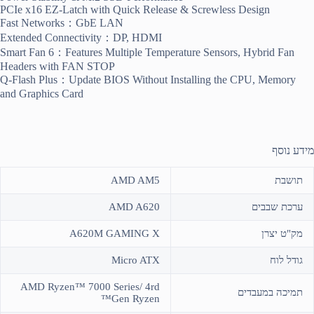
PCIe x16 EZ-Latch with Quick Release & Screwless Design
Fast Networks：GbE LAN
Extended Connectivity：DP, HDMI
Smart Fan 6：Features Multiple Temperature Sensors, Hybrid Fan
Headers with FAN STOP
Q-Flash Plus：Update BIOS Without Installing the CPU, Memory
and Graphics Card
מידע נוסף
תושבת
AMD AM5
ערכת שבבים
AMD A620
מק"ט יצרן
A620M GAMING X
גודל לוח
Micro ATX
AMD Ryzen™ 7000 Series/ 4rd
תמיכה במעבדים
Gen Ryzen™