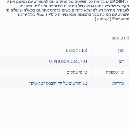
ה UMC404 שובר את כל השיאים של מחיר ביחס לתמורה, עם ממשק אודיו
מקצועי שמציע כמות גדולה של חיבורים איכותיים ופיצ’רים חשובים
לעבודה מהירה ויעילה שלא קיימים בשום כרטיס אחר גם בכאלה שעולים פי
עשרה. עם תמיכה בכל התכונות המקצועיות ל PC ו- Mac כולל עדכוני
Firmware ( קשוחה ).
מידע נוסף
יצרן
BERINGER
דגם
U-PHORIA UMC404
זמן אספקה
2 ימי עסקים
אחריות
12 חודשים על ידי היבואן "טק-טופ"