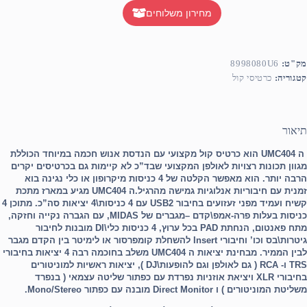
מחירון משלוחים
מק"ט:
8998080U6
קטגוריה:
כרטיסי קול
תיאור
ה UMC404 הוא כרטיס קול מקצועי עם הנדסת אנוש חכמה במיוחד הכוללת
מגוון תכונות רצויות לאולפן המקצועי שבד”כ לא קיימות גם בכרטיסים יקרים
הרבה יותר. הוא מאפשר הקלטה של 4 כניסות מיקרופון או כלי נגינה בוא
זמנית עם חיבוריות אנלוגיות גמישה מהרגיל.ה UMC404 מגיע במארז מתכת
קשיח ועמיד מפני זעזועים בחיבור USB2 עם 4 כניסות\4 יציאות סה”כ. מתוכן 4
כניסות בעלות פרה-אמפ\קדם –מגברים של MIDAS, עם הגברה נקייה וחזקה,
מתח פאנטום, הנחתת PAD בכל ערוץ, 4 כניסות כלי\DI מובנות לחיבור
גיטרות\בס וכו’ וחיבורי Insert להשחלת קומפרסור או לימיטר בין הקדם מגבר
לבין הממיר. מבחינת יציאות ה UMC404 משלב בחוכמה רבה 4 יציאות בחיבורי
TRS ו- RCA ( גם לאולפן וגם להופעות\DJ ), יציאות ראשיות למוניטורים
בחיבורי XLR ויציאת אוזניות נפרדת עם כפתור שליטה עצמאי ( בנפרד
משליטת המוניטורים ) ו Direct Monitor מובנה עם כפתור Mono/Stereo.