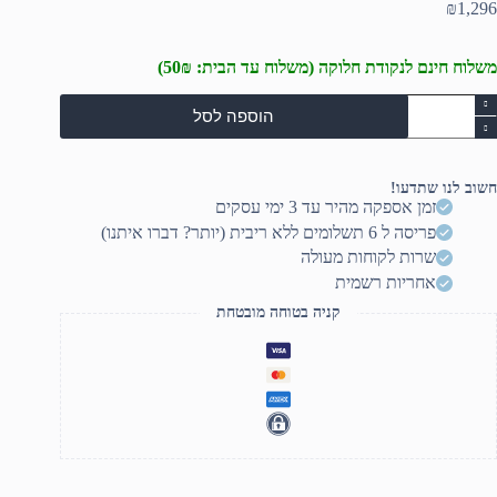
₪
1,296
משלוח חינם לנקודת חלוקה (משלוח עד הבית: 50₪)
מות
הוספה לסל
ל
רטיס
ול
חשוב לנו שתדעו!
U
זמן אספקה מהיר עד 3 ימי עסקים
PHORI
פריסה ל 6 תשלומים ללא ריבית (יותר? דברו איתנו)
UMC40
שרות לקוחות מעולה
אחריות רשמית
קניה בטוחה מובטחת