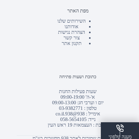
מפת האתר
השירותים שלנו
אודותנו
הצהרת נגישות
צור קשר
תקנון אתר
כתובת ושעות פתיחה
שעות פעילות החנות
א'-ה' 09:00-19:00
יום ו וערבי חג: 09:00-13:00
טלפון :
03-9382771
אימייל :
938@938.co.il
נייד: 058-5654105
כתובת : העצמאות 19 ראש העין
מענה טלפוני
© כל הזכויות שמורות לאתר 938 מחשבים בע"מ