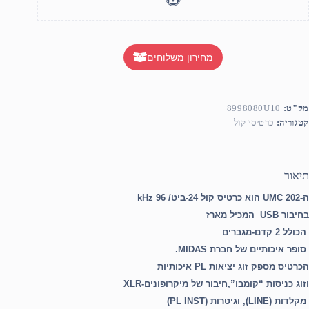
מחירון משלוחים
מק"ט:
8998080U10
קטגוריה:
כרטיסי קול
תיאור
ה-UMC 202 הוא כרטיס קול 24-ביט/ 96 kHz
בחיבור USB המכיל מארז
הכולל 2 קדם-מגברים
סופר איכותיים של חברת MIDAS.
הכרטיס מספק זוג יציאות PL איכותיות
וזוג כניסות “קומבו”,חיבור של מיקרופונים-XLR
מקלדות (LINE), וגיטרות (PL INST)