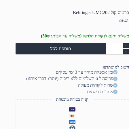
כרטיס קול Behringer UMC202
₪
641
משלוח חינם לנקודת חלוקה (משלוח עד הבית: 50₪)
מות
הוספה לסל
ל
רטיס
ול
Behringe
חשוב לנו שתדעו!
UMC20
זמן אספקה מהיר עד 3 ימי עסקים
פריסה ל 6 תשלומים ללא ריבית (יותר? דברו איתנו)
שרות לקוחות מעולה
אחריות רשמית
קניה בטוחה מובטחת