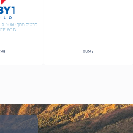
כרטיס מסך
CE 8GB
99
₪
295