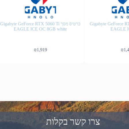
 Gigabyte GeForce RTX 5060
כרטיס מסך igabyte GeForce RTX 5060 Ti
EAGLE ICE OC 8GB white
EAGLE I
₪
1,919
₪
1,4
צרו קשר בקלות