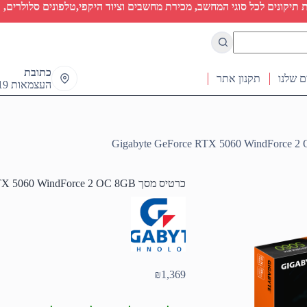
יקונים לכל סוגי המחשב, מכירת מחשבים וציוד היקפי,טלפונים סלולרים, ט
כתובת
ם שלנו
תקנון אתר
העצמאות 19 ראש העין
כרטיס מסך Gigabyte GeForce RTX 5060 WindForce 2 OC 8GB
₪
1,369