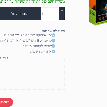
משלוח חינם לנקודת חלוקה (משלוח עד הבית: 50₪)
כמות
של
הוספה לסל
כרטיס
מסך
Gigabyte
GeForce
חשוב לנו שתדעו!
RTX
זמן אספקה מהיר עד 3 ימי עסקים
5060
פריסה ל 6 תשלומים ללא ריבית (יותר? דברו איתנו)
WindForce
2
שרות לקוחות מעולה
OC
אחריות רשמית
8GB
קניה ב
מחירון