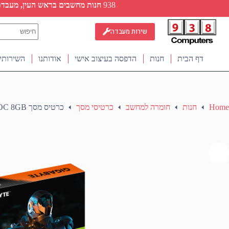
Ski
938
חנות מחשבים בראש העין, מעבדת ת
t
conten
No
שירות מעבדה
results
דף הבית
חנות
הדפסה בעיצוב אישי
אודותנו
השירותי
Home
חנות
חומרה למחשב
כרטיסי מסך
כרטיס מסך Gigabyte GeForce RTX 5060 WindForce 2 OC 8GB