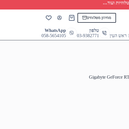
לווזיות ועוד…
מחירון משלוחים
Shopping
cart
טלפון
WhatsApp
058-5654105
03-9382771