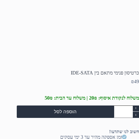
כרטיסון פנימי מתאם בין IDE-SATA
₪
49
משלוח לנקודת איסוף: 20₪ | משלוח עד הבית: 50₪
מות
הוספה לסל
ל
רטיסון
נימי
תאם
חשוב לנו שתדעו!
ין
זמן אספקה מהיר עד 3 ימי עסקים