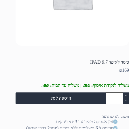
כיסוי לאיפד IPAD 9.7
₪
169
משלוח לנקודת איסוף: 20₪ | משלוח עד הבית: 50₪
מות
הוספה לסל
ל
יסוי
איפד
IPA
חשוב לנו שתדעו!
9.
זמן אספקה מהיר עד 3 ימי עסקים
פריסה ל 6 תשלומים ללא ריבית (יותר? דברו איתנו)