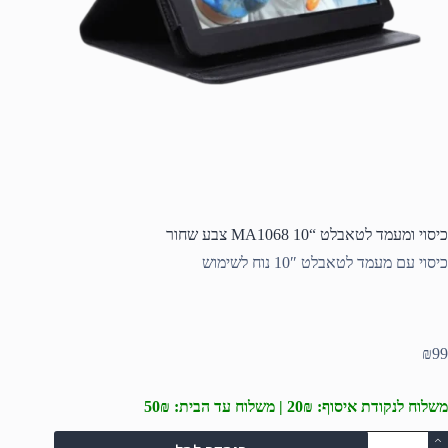
כיסוי ומעמד לטאבלט “MA1068 10 צבע שחור
כיסוי עם מעמד לטאבלט 10″ נוח לשימוש
₪
99
משלוח לנקודת איסוף: 20₪ | משלוח עד הבית: 50₪
מות