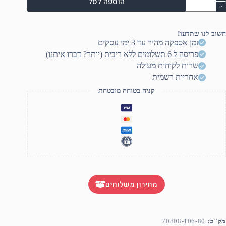
הוספה לסל
ל
יסוי
מעמד
טאבלט
חשוב לנו שתדעו!
"MA1068
זמן אספקה מהיר עד 3 ימי עסקים
1
פריסה ל 6 תשלומים ללא ריבית (יותר? דברו איתנו)
בע
חור
שרות לקוחות מעולה
אחריות רשמית
קניה בטוחה מובטחת
מחירון משלוחים
מק"ט:
70808-106-80