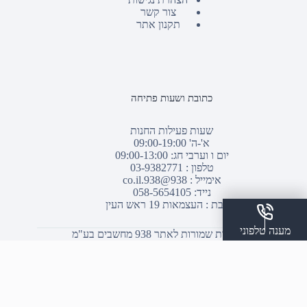
צור קשר
תקנון אתר
כתובת ושעות פתיחה
שעות פעילות החנות
א'-ה' 09:00-19:00
יום ו וערבי חג: 09:00-13:00
טלפון :
03-9382771
אימייל :
938@938.co.il
נייד: 058-5654105
כתובת : העצמאות 19 ראש העין
מענה טלפוני
© כל הזכויות שמורות לאתר 938 מחשבים בע"מ
שלח הודעת ווצאפ