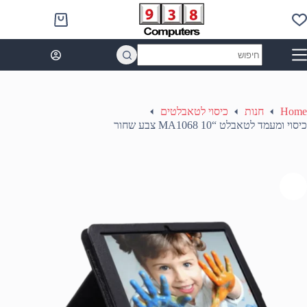
Ski
t
Shopping
conten
cart
No
results
Home
חנות
כיסוי לטאבלטים
כיסוי ומעמד לטאבלט “MA1068 10 צבע שחור