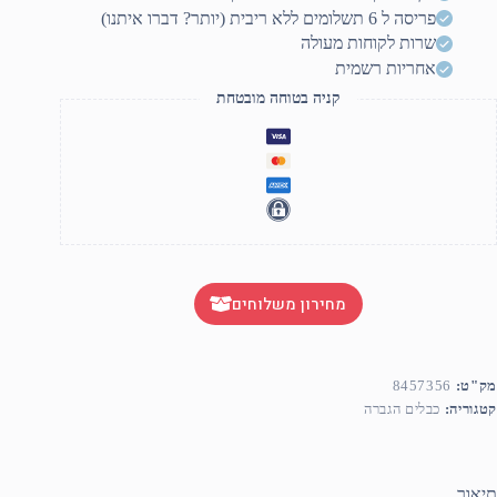
טר
פריסה ל 6 תשלומים ללא ריבית (יותר? דברו איתנו)
שרות לקוחות מעולה
אחריות רשמית
קניה בטוחה מובטחת
מחירון משלוחים
מק"ט:
8457356
קטגוריה:
כבלים הגברה
תיאור