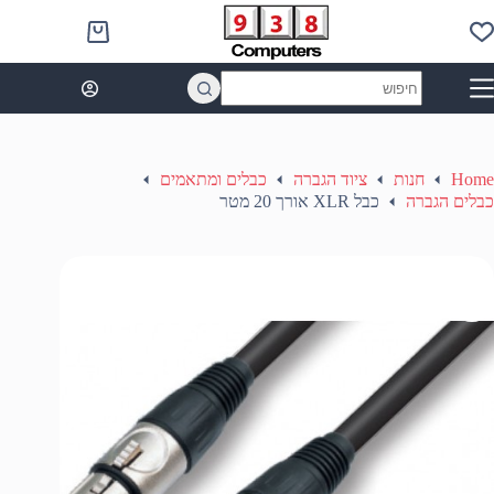
Ski
t
Shopping
conten
cart
No
results
Home
חנות
ציוד הגברה
כבלים ומתאמים
כבלים הגברה
כבל XLR אורך 20 מטר