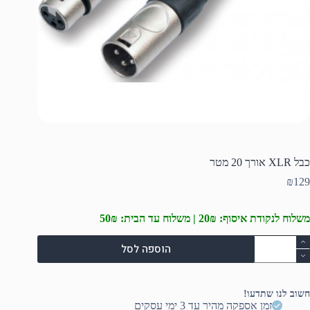
כבל XLR אורך 20 מטר
₪
129
משלוח לנקודת איסוף: 20₪ | משלוח עד הבית: 50₪
מות
הוספה לסל
ל
בל
XL
ורך
חשוב לנו שתדעו!
2
זמן אספקה מהיר עד 3 ימי עסקים