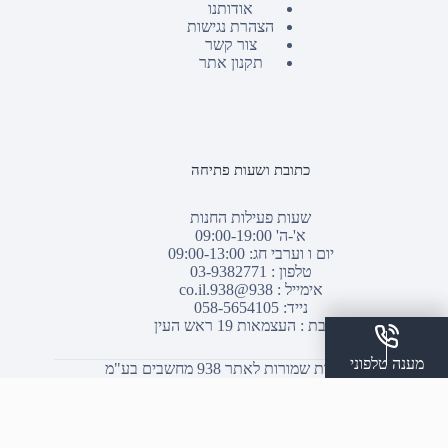
אודותנו
הצהרת נגישות
צור קשר
תקנון אתר
כתובת ושעות פתיחה
שעות פעילות החנות
א'-ה' 09:00-19:00
יום ו וערבי חג: 09:00-13:00
טלפון :
03-9382771
אימייל :
938@938.co.il
נייד: 058-5654105
כתובת : העצמאות 19 ראש העין
מענה טלפוני
© כל הזכויות שמורות לאתר 938 מחשבים בע"מ
שלח הודעת ווצאפ