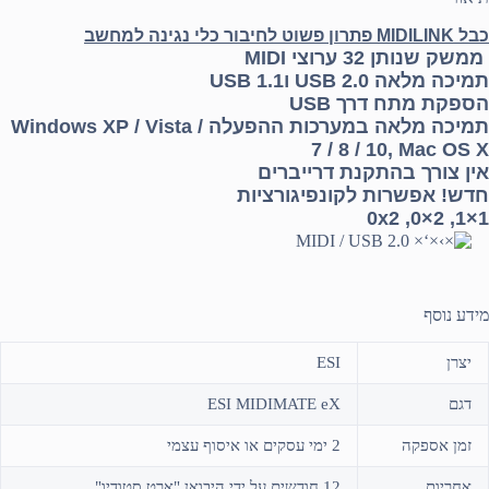
כבל MIDILINK פתרון פשוט לחיבור כלי נגינה למחשב
ממשק שנותן 32 ערוצי MIDI
תמיכה מלאה USB 2.0 וUSB 1.1
הספקת מתח דרך USB
תמיכה מלאה במערכות ההפעלה Windows XP / Vista /
7 / 8 / 10, Mac OS X
אין צורך בהתקנת דרייברים
חדש! אפשרות לקונפיגורציות
1×1, 2×0, 0x2
מידע נוסף
יצרן
ESI
דגם
ESI MIDIMATE eX
זמן אספקה
2 ימי עסקים או איסוף עצמי
אחריות
12 חודשים על ידי היבואן "ארט סטודיו"