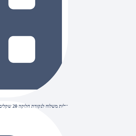
עלות משלוח לנקודת חלוקה 20 שקלים, בהזמנות מעל 500 שקלים ללא חיוב (חינם),