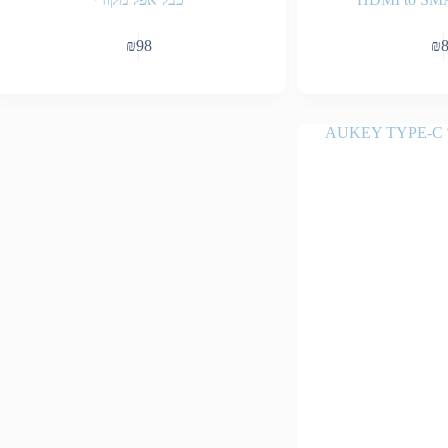
₪
98
₪