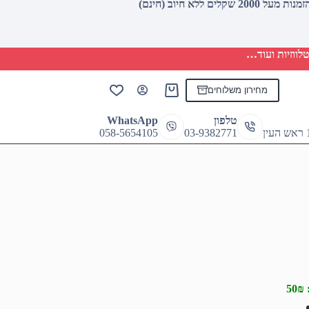
לווזיות ועוד…
מחירון משלוחים
Shopping
cart
טלפון
WhatsApp
058-5654105
03-9382771