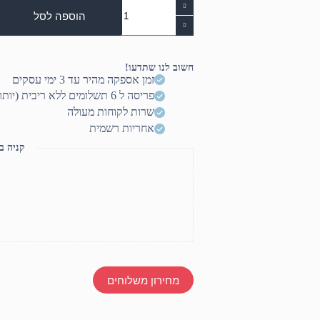
כמות
של
הוספה לסל
כבל
סמסונג
מקורי
TYPE-
חשוב לנו שתדעו!
C
זמן אספקה מהיר עד 3 ימי עסקים
פריסה ל 6 תשלומים ללא ריבית (יותר? דברו איתנו)
שרות לקוחות מעולה
אחריות רשמית
קניה ב
מחירון משלוחים