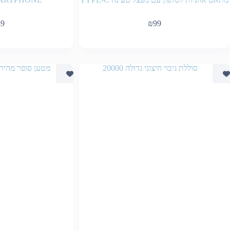
89
₪
99