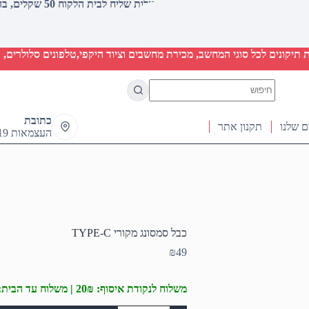
עלות שליח לבית הלקוח 50 שקלים, בהזמנות מעל 2000 שקלים ללא חיוב (חינם)
יקונים לכל סוגי המחשב, מכירת מחשבים וציוד היקפי,טלפונים סלולרים, ט
No
results
כתובת
ם שלנו
תקנון אתר
העצמאות 19 ראש העין
כבל סמסונג מקורי TYPE-C
₪
49
משלוח לנקודת איסוף: 20₪ | משלוח עד הבית: 50₪