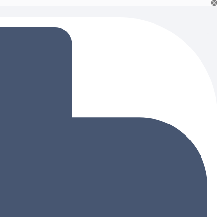
Ski
t
conten