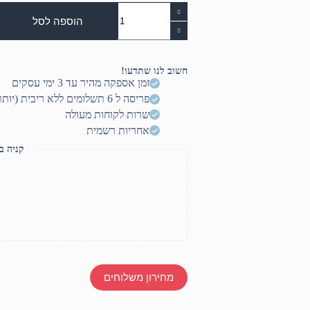
כמות
של
הוספה לסל
כבל
טעינה
ארוך
3
חשוב לנו שתדעו!
מטרים
זמן אספקה מהיר עד 3 ימי עסקים
TYPE-
פריסה ל 6 תשלומים ללא ריבית (יותר? דברו איתנו)
C
שרות לקוחות מעולה
אחריות רשמית
קניה ב
מחירון משלוחים