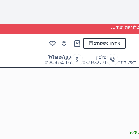
לווזיות ועוד…
מחירון משלוחים
Shopping
cart
טלפון
WhatsApp
058-5654105
03-9382771