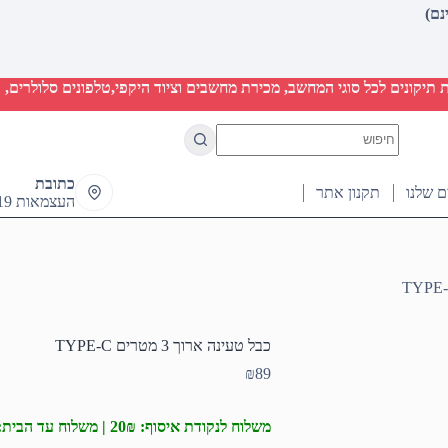
יקונים לכל סוגי המחשב, מכירת מחשבים וציוד היקפי,טלפונים סלולרים, ט
No
results
כתובת
ם שלנו
תקנון אתר
העצמאות 19 ראש העין
כבל טעינה ארוך 3 מטרים TYPE-C
₪
89
משלוח לנקודת איסוף: 20₪ | משלוח עד הבית: 50₪