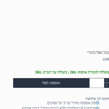
כבל אפל מקורי
₪
98
משלוח לנקודת איסוף: 20₪ | משלוח עד הבית: 50₪
מות
הוספה לסל
ל
בל
פל
קורי
חשוב לנו שתדעו!
זמן אספקה מהיר עד 3 ימי עסקים
פריסה ל 6 תשלומים ללא ריבית (יותר? דברו איתנו)