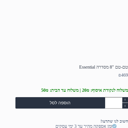
טם-טם 8″ מסדרה Essential
₪
469
משלוח לנקודת איסוף: 20₪ | משלוח עד הבית: 50₪
מות
הוספה לסל
ל
ם-טם
8"
סדרה
חשוב לנו שתדעו!
Essentia
זמן אספקה מהיר עד 3 ימי עסקים