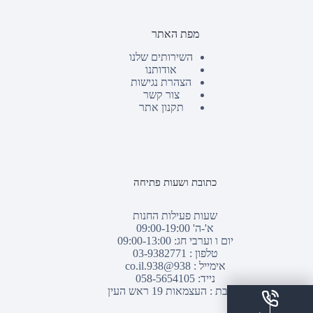
מפת האתר
השירותים שלנו
אודותנו
הצהרת נגישות
צור קשר
תקנון אתר
כתובת ושעות פתיחה
שעות פעילות החנות
א'-ה' 09:00-19:00
יום ו וערבי חג: 09:00-13:00
טלפון :
03-9382771
אימייל :
938@938.co.il
נייד: 058-5654105
כתובת : העצמאות 19 ראש העין