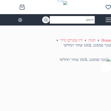
Ski
t
Shopping
conten
cart
No
results
Home
חנות
דיו טונרים ונייר
טונר סמסונג 103L שחור תחליפי