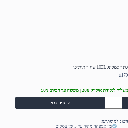
טונר סמסונג 103L שחור תחליפי
₪
179
משלוח לנקודת איסוף: 20₪ | משלוח עד הבית: 50₪
מות
הוספה לסל
ל
ונר
מסונג
103
חשוב לנו שתדעו!
חור
זמן אספקה מהיר עד 3 ימי עסקים