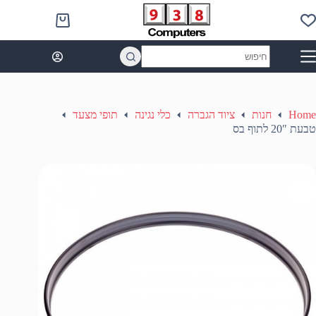
Ski
t
Shopping
conten
cart
No
results
Home
חנות
ציוד הגברה
כלי נגינה
תופי מצעד
טבעת 20″ לתוף בס