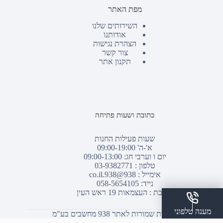
מפת האתר
השירותים שלנו
אודותנו
הצהרת נגישות
צור קשר
תקנון אתר
כתובת ושעות פתיחה
שעות פעילות החנות
א'-ה' 09:00-19:00
יום ו וערבי חג: 09:00-13:00
טלפון :
03-9382771
אימייל :
938@938.co.il
נייד: 058-5654105
כתובת : העצמאות 19 ראש העין
מענה טלפוני
© כל הזכויות שמורות לאתר 938 מחשבים בע"מ