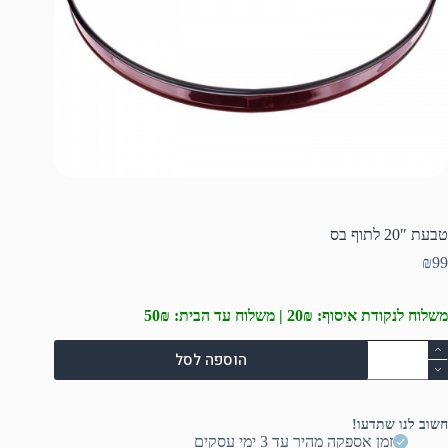
טבעת 20″ לתוף בס
₪
99
משלוח לנקודת איסוף: 20₪ | משלוח עד הבית: 50₪
מות
הוספה לסל
ל
בעת
20"
תוף
חשוב לנו שתדעו!
ס
זמן אספקה מהיר עד 3 ימי עסקים