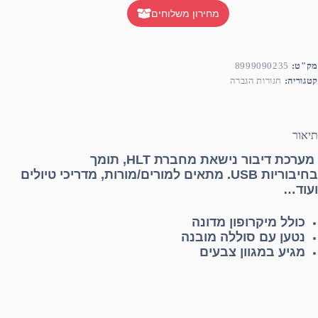
מחירון משלוחים
מק"ט:
8999090235
קטגוריה:
חגורות הגברה
תיאור
מערכת דיבור נישאת מחברת
HLT
, תומך
בחיבוריות
USB
. מתאים למורים/מורות, מדריכי טיולים
ועוד…
כולל מיקרופון מדונה
נטען עם סוללה מובנה
מגיע במגוון צבעים