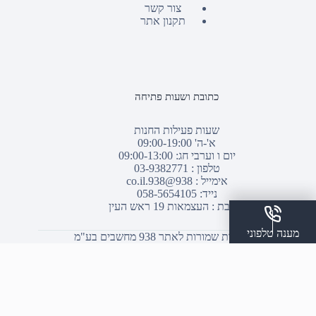
צור קשר
תקנון אתר
כתובת ושעות פתיחה
שעות פעילות החנות
א'-ה' 09:00-19:00
יום ו וערבי חג: 09:00-13:00
טלפון :
03-9382771
אימייל :
938@938.co.il
נייד: 058-5654105
כתובת : העצמאות 19 ראש העין
מענה טלפוני
© כל הזכויות שמורות לאתר 938 מחשבים בע"מ
שלח הודעת ווצאפ