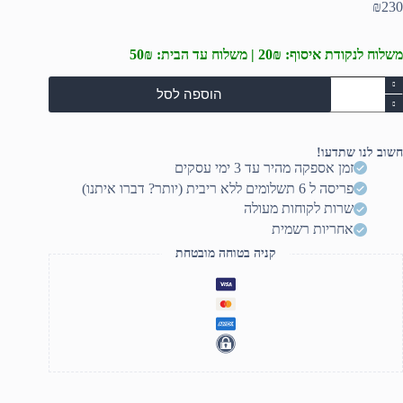
₪
230
משלוח לנקודת איסוף: 20₪ | משלוח עד הבית: 50₪
מות
הוספה לסל
ל
גורת
גברה
HLT
חשוב לנו שתדעו!
זמן אספקה מהיר עד 3 ימי עסקים
פריסה ל 6 תשלומים ללא ריבית (יותר? דברו איתנו)
שרות לקוחות מעולה
אחריות רשמית
קניה בטוחה מובטחת