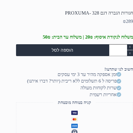
חגורות הגברה דגם 328 -PROXUMA
₪
289
משלוח לנקודת איסוף: 20₪ | משלוח עד הבית: 50₪
מות
הוספה לסל
ל
גורות
גברה
גם
חשוב לנו שתדעו!
32
זמן אספקה מהיר עד 3 ימי עסקים
פריסה ל 6 תשלומים ללא ריבית (יותר? דברו איתנו)
PROXUM
שרות לקוחות מעולה
אחריות רשמית
קניה בטוחה מובטחת