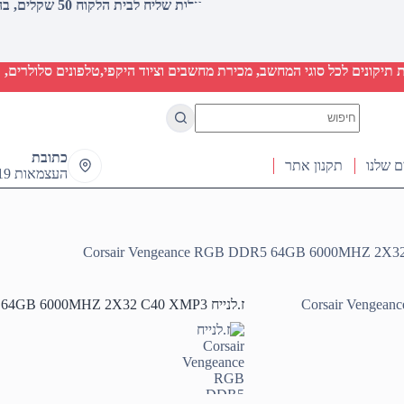
עלות שליח לבית הלקוח 50 שקלים, בהזמנות מעל 2000 שקלים ללא חיוב (חינם)
יקונים לכל סוגי המחשב, מכירת מחשבים וציוד היקפי,טלפונים סלולרים, ט
No
results
כתובת
ם שלנו
תקנון אתר
העצמאות 19 ראש העין
ז.לנייח Corsair Vengeance RGB DDR5 64GB 6000MHZ 2X32 C40 XMP3