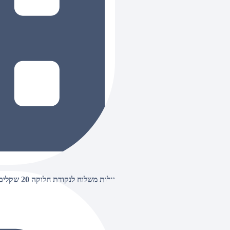
עלות משלוח לנקודת חלוקה 20 שקלים, בהזמנות מעל 500 שקלים ללא חיוב (חינם),