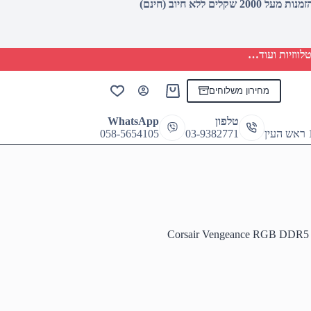
לווזיות ועוד…
מחירון משלוחים
Shopping
cart
טלפון
WhatsApp
058-5654105
03-9382771