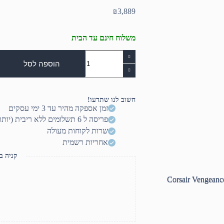
₪
3,889
משלוח חינם עד הבית
כמות
של
הוספה לסל
ז.לנייח
Corsair
Vengeance
RGB
חשוב לנו שתדעו!
DDR5
זמן אספקה מהיר עד 3 ימי עסקים
64GB
פריסה ל 6 תשלומים ללא ריבית (יותר? דברו איתנו)
6000MHZ
2X32
שרות לקוחות מעולה
C40
אחריות רשמית
XMP3
קניה ב