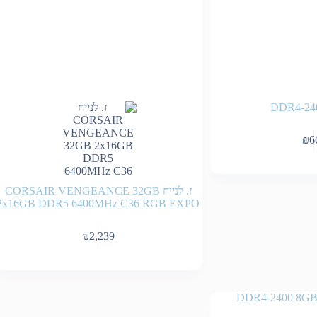
DDR4-24
₪
6
ז. לנייח CORSAIR VENGEANCE 32GB
2x16GB DDR5 6400MHz C36 RGB EXPO
₪
2,239