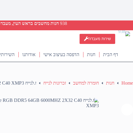
938
חנות מחשבים בראש העין, מעבדת ת
שירות מעבדה
דף הבית
חנות
הדפסה בעיצוב אישי
אודותנו
השירותי
Home
חנות
חומרה למחשב
זכרונות לנייח
ז.לנייח Corsair Vengeance RGB DDR5 64GB 6000MHZ 2X32 C40 XMP3