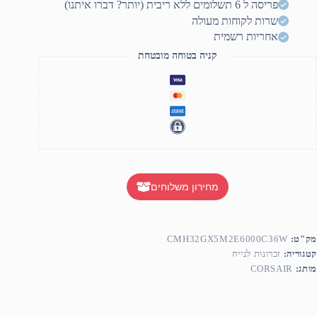
פריסה ל 6 תשלומים ללא ריבית (יותר? דברו איתנו)
שרות לקוחות מעולה
אחריות רשמית
קניה בטוחה מובטחת
מחירון משלוחים
מק"ט:
CMH32GX5M2E6000C36W
קטגוריה:
זכרונות לנייח
מותג:
CORSAIR