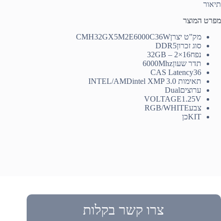
תיאור
מפרט המוצר
מק”ט יצרן
CMH32GX5M2E6000C36W
סוג זכרון
DDR5
נפח
32GB – 2×16
תדר שעון
6000Mhz
CAS Latency
36
תאימות INTEL/AMD
intel XMP 3.0
ערוצים
Dual
VOLTAGE
1.25V
צבע
RGB/WHITE
KIT
כן
צרו קשר בקלות