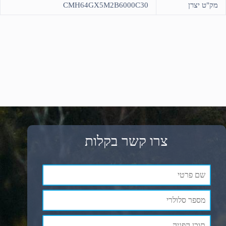
מק"ט יצרן
CMH64GX5M2B6000C30
צרו קשר בקלות