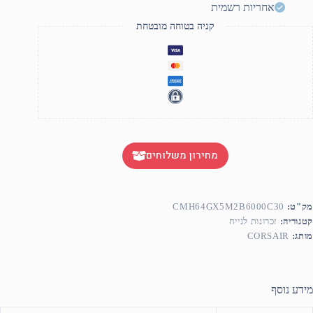
DDR
אחריות רשמית
6000MH
C3
קניה בטוחה מובטחת
מחירון משלוחים
מק"ט:
CMH64GX5M2B6000C30
קטגוריה:
זכרונות לנייח
מותג:
CORSAIR
מידע נוסף