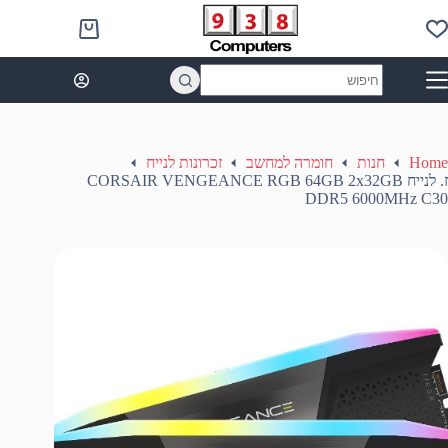
Ski
t
Shopping
conten
cart
No
results
Home
חנות
חומרה למחשב
זכרונות לנייח
ז. לנייח CORSAIR VENGEANCE RGB 64GB 2x32GB
DDR5 6000MHz C30