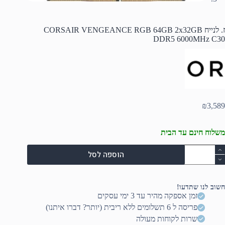
ז. לנייח CORSAIR VENGEANCE RGB 64GB 2x32GB
DDR5 6000MHz C30
₪
3,589
משלוח חינם עד הבית
מות
הוספה לסל
ל
.
נייח
CORSAI
חשוב לנו שתדעו!
VENGEANC
זמן אספקה מהיר עד 3 ימי עסקים
RG
פריסה ל 6 תשלומים ללא ריבית (יותר? דברו איתנו)
64G
2x32G
שרות לקוחות מעולה