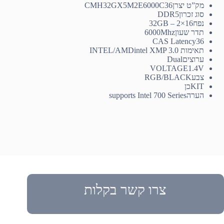
מק”ט יצרן
CMH32GX5M2E6000C36
סוג זכרון
DDR5
נפח
32GB – 2×16
תדר שעון
6000Mhz
CAS Latency
36
תאימות INTEL/AMD
intel XMP 3.0
ערוצים
Dual
VOLTAGE
1.4V
צבע
RGB/BLACK
KIT
כן
הערה
supports Intel 700 Series
צרו קשר בקלות