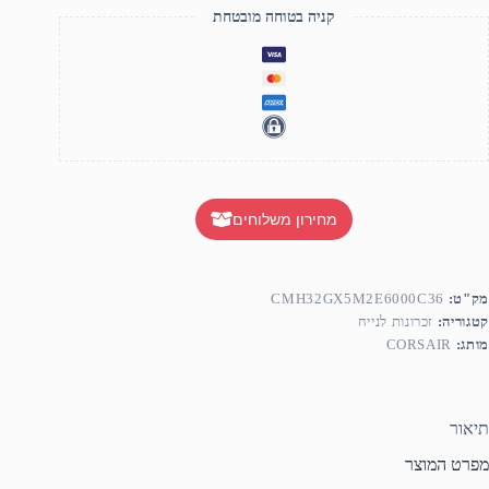
קניה בטוחה מובטחת
מחירון משלוחים
מק"ט:
CMH32GX5M2E6000C36
קטגוריה:
זכרונות לנייח
מותג:
CORSAIR
תיאור
מפרט המוצר