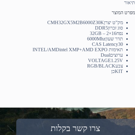
תיאור
מפרט המוצר
מק”ט יצרן
CMH32GX5M2B6000Z30K
סוג זכרון
DDR5
נפח
32GB – 2×16
תדר שעון
6000Mhz
CAS Latency
30
תאימות INTEL/AMD
intel XMP+AMD EXPO
ערוצים
Dual
VOLTAGE
1.25V
צבע
RGB/BLACK
KIT
כן
צרו קשר בקלות