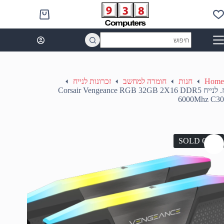
Ski
t
Shopping
conten
cart
No
results
Home
חנות
חומרה למחשב
זכרונות לנייח
ז. לנייח Corsair Vengeance RGB 32GB 2X16 DDR5
6000Mhz C30
SOLD OUT