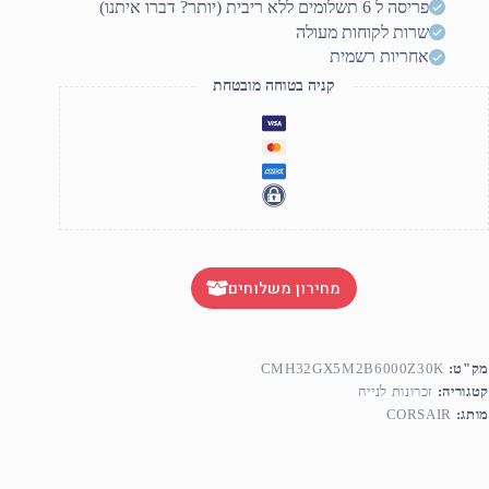
פריסה ל 6 תשלומים ללא ריבית (יותר? דברו איתנו)
שרות לקוחות מעולה
אחריות רשמית
קניה בטוחה מובטחת
מחירון משלוחים
מק"ט:
CMH32GX5M2B6000Z30K
קטגוריה:
זכרונות לנייח
מותג:
CORSAIR