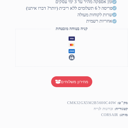
זמן אספקה מהיר עד 3 ימי עסקים
32G
פריסה ל 6 תשלומים ללא ריבית (יותר? דברו איתנו)
2X1
DDR
שרות לקוחות מעולה
5600Mh
אחריות רשמית
C4
WHIT
קניה בטוחה מובטחת
מחירון משלוחים
מק"ט:
CMK32GX5M2B5600C40W
קטגוריה:
זכרונות לנייח
מותג:
CORSAIR