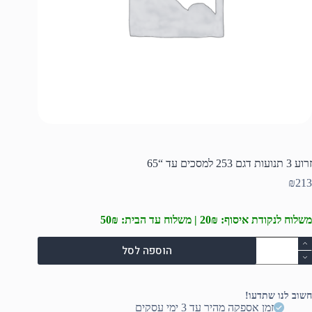
זרוע 3 תנועות דגם 253 למסכים עד “65
₪
213
משלוח לנקודת איסוף: 20₪ | משלוח עד הבית: 50₪
מות
הוספה לסל
ל
רוע
נועות
חשוב לנו שתדעו!
גם
זמן אספקה מהיר עד 3 ימי עסקים