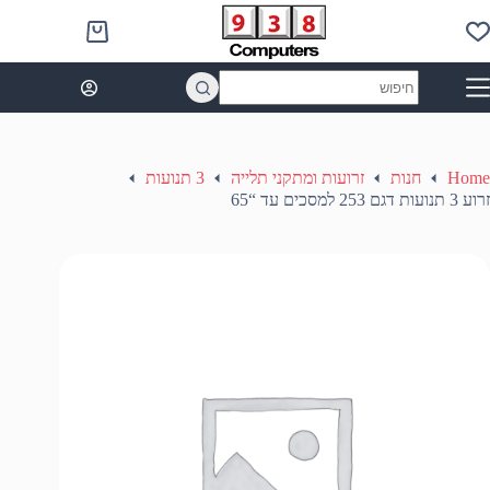
Ski
t
Shopping
conten
cart
No
results
Home
חנות
זרועות ומתקני תלייה
3 תנועות
זרוע 3 תנועות דגם 253 למסכים עד “65