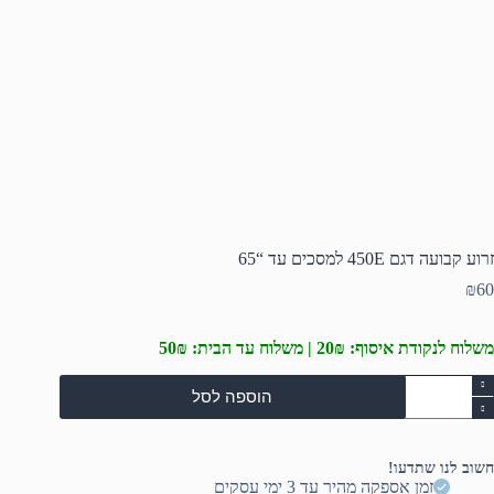
זרוע קבועה דגם 450E למסכים עד “65
₪
60
משלוח לנקודת איסוף: 20₪ | משלוח עד הבית: 50₪
מות
הוספה לסל
ל
רוע
בועה
גם
חשוב לנו שתדעו!
450
זמן אספקה מהיר עד 3 ימי עסקים