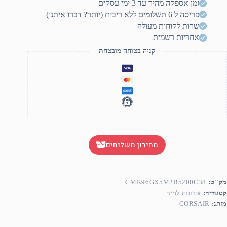
זמן אספקה מהיר עד 3 ימי עסקים
96G
פריסה ל 6 תשלומים ללא ריבית (יותר? דברו איתנו)
2x48G
DDR
שרות לקוחות מעולה
DRA
אחריות רשמית
5200Mh
C3
קניה בטוחה מובטחת
מחירון משלוחים
מק"ט:
CMK96GX5M2B5200C38
קטגוריה:
זכרונות לנייח
מותג:
CORSAIR