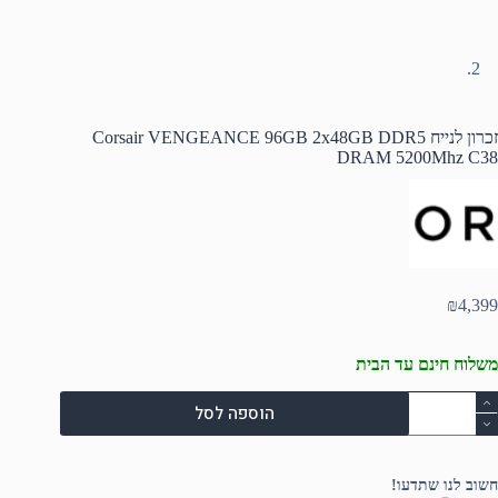
זכרון לנייח Corsair VENGEANCE 96GB 2x48GB DDR5
DRAM 5200Mhz C38
₪
4,399
משלוח חינם עד הבית
מות
הוספה לסל
ל
כרון
נייח
Corsai
חשוב לנו שתדעו!
VENGEANC