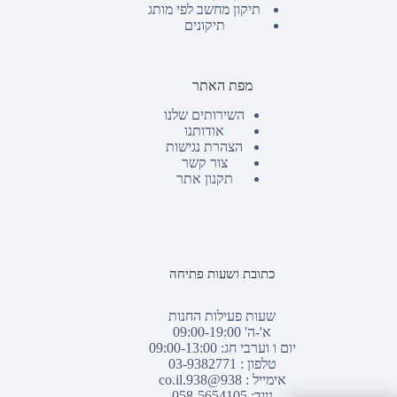
תיקון מחשב לפי מותג
תיקונים
מפת האתר
השירותים שלנו
אודותנו
הצהרת נגישות
צור קשר
תקנון אתר
כתובת ושעות פתיחה
שעות פעילות החנות
א'-ה' 09:00-19:00
יום ו וערבי חג: 09:00-13:00
טלפון :
03-9382771
אימייל :
938@938.co.il
נייד: 058-5654105