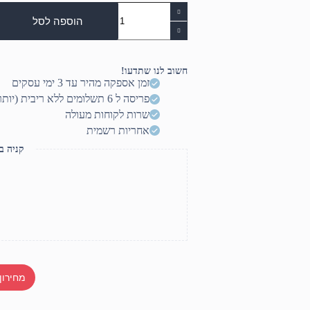
כמות
של
הוספה לסל
זכרון
למחשב
נייח
32G-
חשוב לנו שתדעו!
3200
זמן אספקה מהיר עד 3 ימי עסקים
פריסה ל 6 תשלומים ללא ריבית (יותר? דברו איתנו)
שרות לקוחות מעולה
אחריות רשמית
קניה ב
מחירון