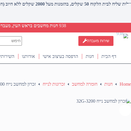
עלות שליח לבית הלקוח 50 שקלים, בהזמנות מעל 2000 שקלים ללא חיוב (חינם)
938
חנות מחשבים בראש העין, מעבדת ת
No
שירות מעבדה
results
דף הבית
חנות
הדפסה בעיצוב אישי
אודותנו
השירותי
Home
חנות
חומרה למחשב
זכרונות לנייח
זכרון למחשב נייח 32G-3200