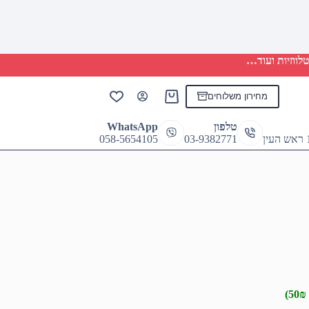
לווזיות ועוד…
מחירון משלוחים
Shopping
cart
טלפון
WhatsApp
058-5654105
03-9382771