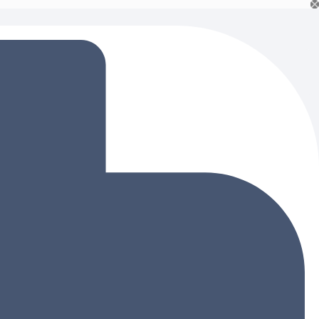
Ski
t
conten