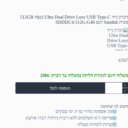
זיכרון נייד Ultra Dual Drive Luxe USB Type-C בנפח 512GB
מבית Sandisk דגם SDDDC4-512G-G46
₪
567
משלוח חינם לנקודת חלוקה (משלוח עד הבית: 50₪)
מות
הוספה לסל
ל
יכרון
ייד
Ultr
חשוב לנו שתדעו!
Dua
זמן אספקה מהיר עד 3 ימי עסקים
Driv
פריסה ל 6 תשלומים ללא ריבית (יותר? דברו איתנו)
Lux
US
שרות לקוחות מעולה