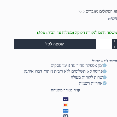
זוג רמקולים מוגברים 6.5”
₪
525
משלוח חינם לנקודת חלוקה (משלוח עד הבית: 50₪)
מות
הוספה לסל
ל
וג
מקולים
וגברים
חשוב לנו שתדעו!
6.5'
זמן אספקה מהיר עד 3 ימי עסקים
פריסה ל 6 תשלומים ללא ריבית (יותר? דברו איתנו)
שרות לקוחות מעולה
אחריות רשמית
קניה בטוחה מובטחת