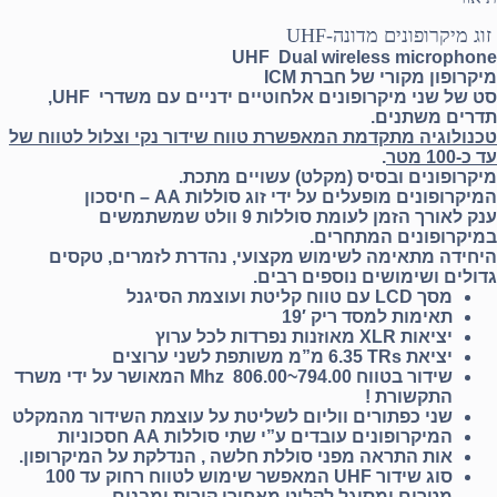
זוג מיקרופונים מדונה-UHF
UHF Dual wireless microphone
מיקרופון מקורי של חברת
ICM
סט של שני מיקרופונים אלחוטיים ידניים עם משדרי
UHF
,
תדרים משתנים.
טכנולוגיה מתקדמת המאפשרת טווח שידור נקי וצלול לטווח של
עד כ-100 מטר
.
מיקרופונים ובסיס (מקלט) עשויים מתכת.
המיקרופונים מופעלים על ידי זוג סוללות AA –
חיסכון
ענק
לאורך הזמן לעומת סוללות 9 וולט שמשתמשים
במיקרופונים המתחרים
.
היחידה מתאימה לשימוש מקצועי, נהדרת לזמרים, טקסים
גדולים ושימושים נוספים רבים
.
מסך
LCD
עם טווח קליטת ועוצמת הסיגנל
תאימות למסד ריק 19′
יציאות
XLR
מאוזנות נפרדות לכל ערוץ
יציאת
TRs
6.35 מ”מ משותפת לשני ערוצים
שידור בטווח 794.00~806.00
Mhz
המאושר על ידי משרד
התקשורת !
שני כפתורים ווליום לשליטת על עוצמת השידור מהמקלט
המיקרופונים עובדים ע”י שתי סוללות
AA
חסכוניות
אות התראה מפני סוללת חלשה , הנדלקת על המיקרופון
.
סוג שידור
UHF
המאפשר שימוש לטווח רחוק עד 100
מטרים ומסוגל לקלוט מאחורי קירות ומבנים
.