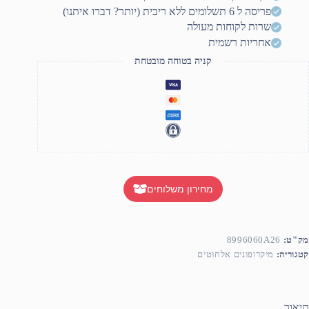
IU
פריסה ל 6 תשלומים ללא ריבית (יותר? דברו איתנו)
2065
H
שרות לקוחות מעולה
אחריות רשמית
קניה בטוחה מובטחת
מחירון משלוחים
מק"ט:
8996060A26
קטגוריה:
מיקרופונים אלחוטים
תיאור