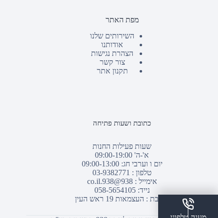
מפת האתר
השירותים שלנו
אודותנו
הצהרת נגישות
צור קשר
תקנון אתר
כתובת ושעות פתיחה
שעות פעילות החנות
א'-ה' 09:00-19:00
יום ו וערבי חג: 09:00-13:00
טלפון :
03-9382771
אימייל :
938@938.co.il
נייד: 058-5654105
כתובת : העצמאות 19 ראש העין
מענה טלפוני