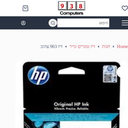
Ski
t
Shopping
conten
cart
No
results
Home
חנות
דיו טונרים ונייר
דיו 963 צהוב