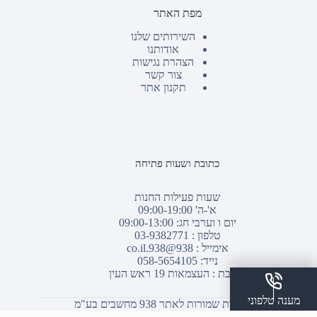
מפת האתר
השירותים שלנו
אודותנו
הצהרת נגישות
צור קשר
תקנון אתר
כתובת ושעות פתיחה
שעות פעילות החנות
א'-ה' 09:00-19:00
יום ו וערבי חג: 09:00-13:00
טלפון :
03-9382771
אימייל :
938@938.co.il
נייד: 058-5654105
כתובת : העצמאות 19 ראש העין
מענה טלפוני
© כל הזכויות שמורות לאתר 938 מחשבים בע"מ