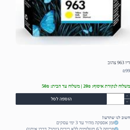
דיו 963 צהוב
₪
99
משלוח לנקודת איסוף: 20₪ | משלוח עד הבית: 50₪
מות
הוספה לסל
ל
יו
96
הוב
חשוב לנו שתדעו!
זמן אספקה מהיר עד 3 ימי עסקים
פריסה ל 6 תשלומים ללא ריבית (יותר? דברו איתנו)