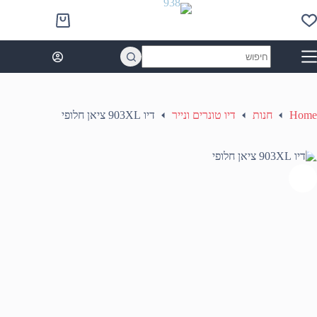
Ski
t
Shopping
conten
cart
No
results
Home
חנות
דיו טונרים ונייר
דיו 903XL ציאן חלופי