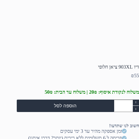
דיו 903XL ציאן חלופי
₪
55
משלוח לנקודת איסוף: 20₪ | משלוח עד הבית: 50₪
מות
הוספה לסל
ל
יו
903X
יאן
חשוב לנו שתדעו!
לופי
זמן אספקה מהיר עד 3 ימי עסקים
פריסה ל 6 תשלומים ללא ריבית (יותר? דברו איתנו)