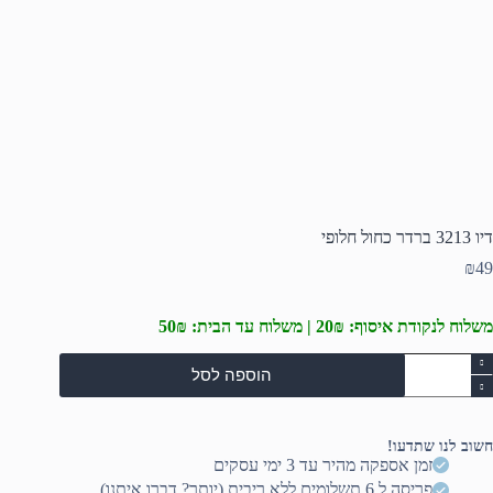
דיו 3213 ברדר כחול חלופי
₪
49
משלוח לנקודת איסוף: 20₪ | משלוח עד הבית: 50₪
מות
הוספה לסל
ל
יו
321
רדר
חשוב לנו שתדעו!
חול
זמן אספקה מהיר עד 3 ימי עסקים
לופי
פריסה ל 6 תשלומים ללא ריבית (יותר? דברו איתנו)