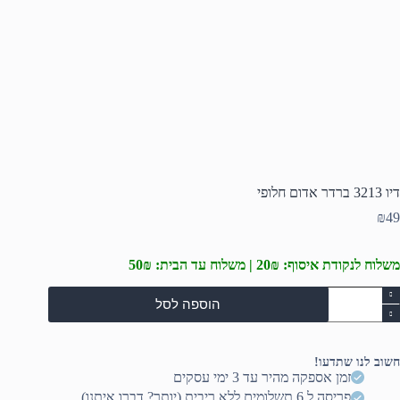
דיו 3213 ברדר אדום חלופי
₪
49
משלוח לנקודת איסוף: 20₪ | משלוח עד הבית: 50₪
מות
הוספה לסל
ל
יו
321
רדר
חשוב לנו שתדעו!
דום
זמן אספקה מהיר עד 3 ימי עסקים
לופי
פריסה ל 6 תשלומים ללא ריבית (יותר? דברו איתנו)