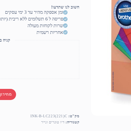
כחול
ברדר
חשוב לנו שתדעו!
תחליפי
זמן אספקה מהיר עד 3 ימי עסקים
פריסה ל 6 תשלומים ללא ריבית (יותר? דברו איתנו)
שרות לקוחות מעולה
אחריות רשמית
קניה ב
מחירון
מק"ט:
INK-B-LC223(221)C
קטגוריה:
דיו טונרים ונייר