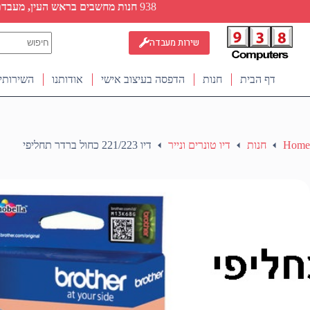
Ski
938
חנות מחשבים בראש העין, מעבדת ת
t
conten
No
שירות מעבדה
results
דף הבית
חנות
הדפסה בעיצוב אישי
אודותנו
השירותי
Home
חנות
דיו טונרים ונייר
דיו 221/223 כחול ברדר תחליפי