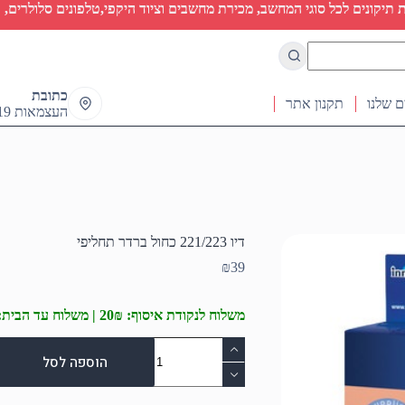
יקונים לכל סוגי המחשב, מכירת מחשבים וציוד היקפי,טלפונים סלולרים, ט
כתובת
ם שלנו
תקנון אתר
העצמאות 19 ראש העין
דיו 221/223 כחול ברדר תחליפי
₪
39
משלוח לנקודת איסוף: 20₪ | משלוח עד הבית: 50₪
כמות
של
הוספה לסל
דיו
221/223