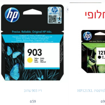
ת HP121XL
דיו 903 צהוב
₪
59
₪
9