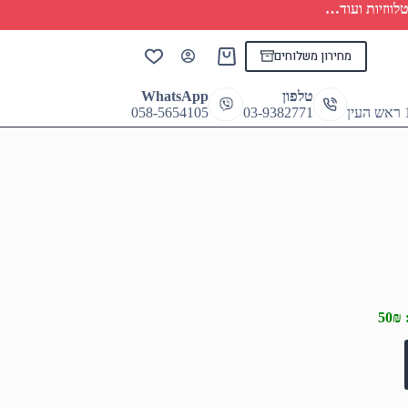
לווזיות ועוד…
מחירון משלוחים
Shopping
cart
טלפון
WhatsApp
058-5654105
03-9382771