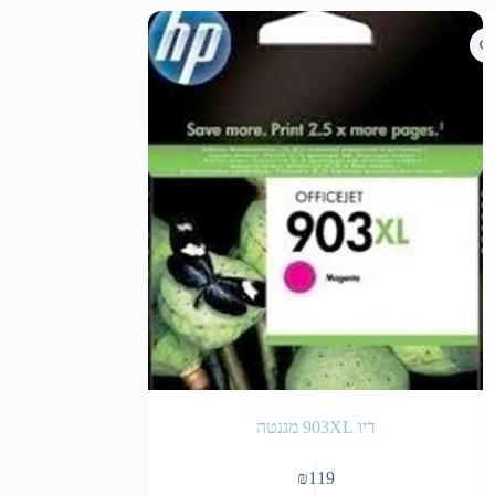
דיו 903XL מגנטה
דיו 655 אדום מקורי
₪
119