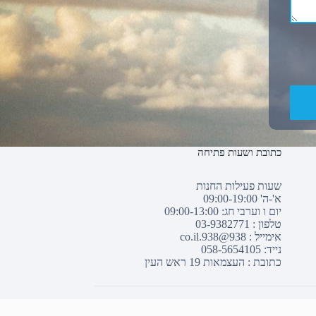
כתובת ושעות פתיחה
שעות פעילות החנות
א'-ה' 09:00-19:00
יום ו וערבי חג: 09:00-13:00
טלפון :
03-9382771
אימייל :
938@938.co.il
נייד: 058-5654105
כתובת : העצמאות 19 ראש העין