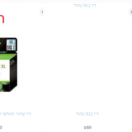
דיו 912 כחול
דיו שחור תחליפי למדפס
0
₪
69