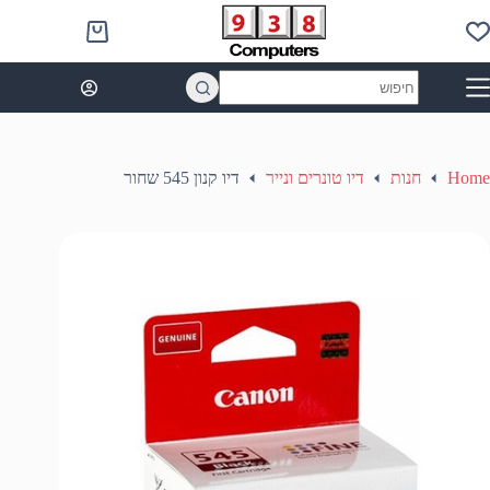
Ski
t
Shopping
conten
cart
No
results
Home
חנות
דיו טונרים ונייר
דיו קנון 545 שחור