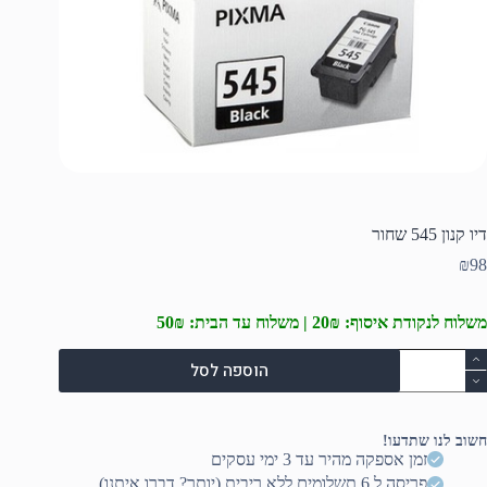
דיו קנון 545 שחור
₪
98
משלוח לנקודת איסוף: 20₪ | משלוח עד הבית: 50₪
מות
הוספה לסל
ל
יו
נון
54
חשוב לנו שתדעו!
חור
זמן אספקה מהיר עד 3 ימי עסקים
פריסה ל 6 תשלומים ללא ריבית (יותר? דברו איתנו)