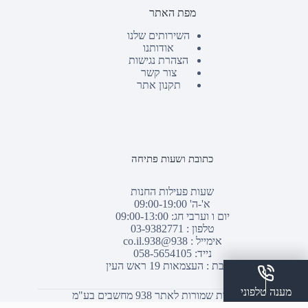
מפת האתר
השירותים שלנו
אודותנו
הצהרת נגישות
צור קשר
תקנון אתר
כתובת ושעות פתיחה
שעות פעילות החנות
א'-ה' 09:00-19:00
יום ו וערבי חג: 09:00-13:00
טלפון :
03-9382771
אימייל :
938@938.co.il
נייד: 058-5654105
כתובת : העצמאות 19 ראש העין
מענה טלפוני
© כל הזכויות שמורות לאתר 938 מחשבים בע"מ