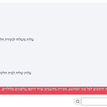
עלות משלוח לנקודת חלוקה 20 שקלים, בהזמנות מעל 500 שקלים ללא ח
עלות שליח לבית הלקוח 50 שקלים, בהזמנות מעל 2000 שקלים ללא חיוב 
יקונים לכל סוגי המחשב, מכירת מחשבים וציוד היקפי,טלפונים סלולרים, ט