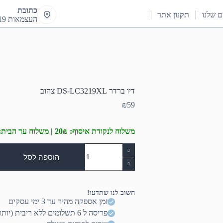
כתובת
ם שלנו
תקנון אתר
העצמאות 19 ראש העין
דיו ברדר DS-LC3219XL צהוב
₪
59
משלוח לנקודת איסוף: 20₪ | משלוח עד הבית: 50₪
כמות
של
הוספה לסל
דיו
ברדר
DS-
LC3219XL
חשוב לנו שתדעו!
צהוב
זמן אספקה מהיר עד 3 ימי עסקים
פריסה ל 6 תשלומים ללא ריבית (יותר? דברו איתנו)