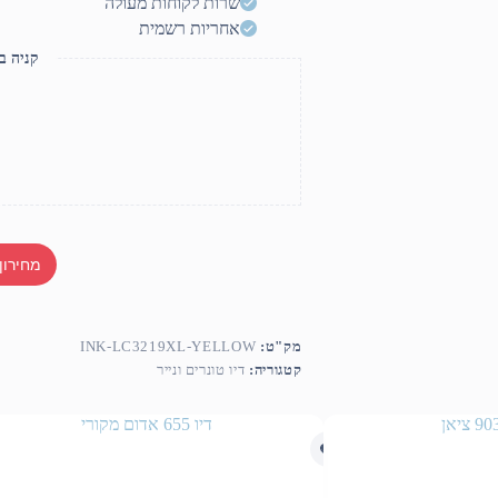
שרות לקוחות מעולה
אחריות רשמית
קניה ב
מחירון
מק"ט:
INK-LC3219XL-YELLOW
קטגוריה:
דיו טונרים ונייר