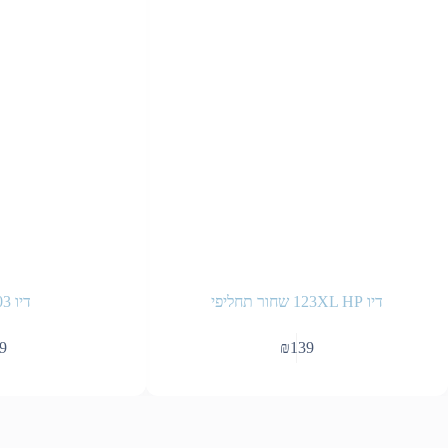
דיו 123XL HP שחור תחליפי
דיו 903 ציאן
9
₪
139