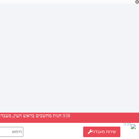
Ski
t
conten
938
חנות מחשבים בראש העין, מעבדת ת
No
שירות מעבדה
results