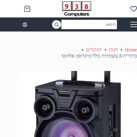
Ski
t
Shopping
conten
cart
No
results
Home
חנות
רמקולים
בידורית 8 עוצמתית כולל מיקרופון אלחוטי