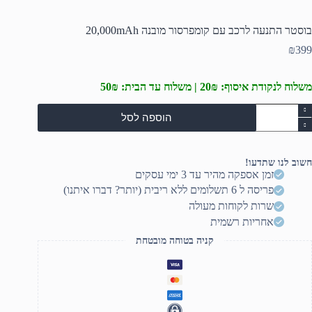
בוסטר התנעה לרכב עם קומפרסור מובנה 20,000mAh
₪
399
משלוח לנקודת איסוף: 20₪ | משלוח עד הבית: 50₪
מות
הוספה לסל
ל
וסטר
תנעה
רכב
חשוב לנו שתדעו!
ם
זמן אספקה מהיר עד 3 ימי עסקים
ומפרסור
פריסה ל 6 תשלומים ללא ריבית (יותר? דברו איתנו)
ובנה
20,000mA
שרות לקוחות מעולה
אחריות רשמית
קניה בטוחה מובטחת