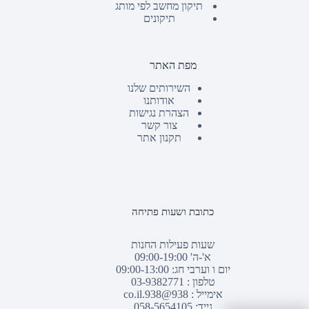
תיקון מחשב לפי מותג
תיקונים
מפת האתר
השירותים שלנו
אודותנו
הצהרת נגישות
צור קשר
תקנון אתר
כתובת ושעות פתיחה
שעות פעילות החנות
א'-ה' 09:00-19:00
יום ו וערבי חג: 09:00-13:00
טלפון :
03-9382771
אימייל :
938@938.co.il
נייד: 058-5654105