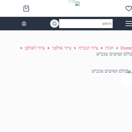
Ski
t
Shopping
conten
cart
No
results
Home
חנות
ציוד הגברה
ציוד אולפני
ציוד לאולפן
בולם זעזועים עכביש