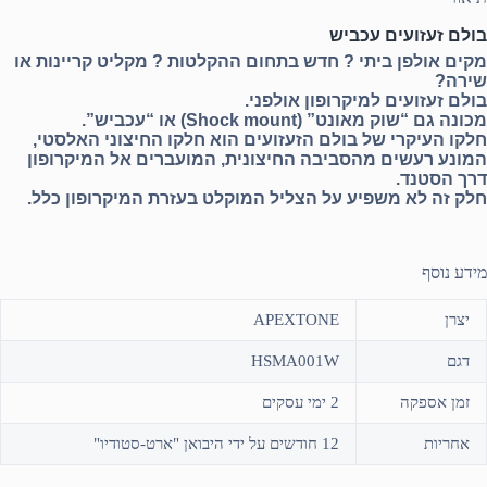
בולם זעזועים עכביש
מקים אולפן ביתי ? חדש בתחום ההקלטות ? מקליט קריינות או
שירה?
בולם זעזועים למיקרופון אולפני.
מכונה גם “שוק מאונט” (Shock mount) או “עכביש”.
חלקו העיקרי של בולם הזעזועים הוא חלקו החיצוני האלסטי,
המונע רעשים מהסביבה החיצונית, המועברים אל המיקרופון
דרך הסטנד.
חלק זה לא משפיע על הצליל המוקלט בעזרת המיקרופון כלל.
מידע נוסף
יצרן
APEXTONE
דגם
HSMA001W
זמן אספקה
2 ימי עסקים
אחריות
12 חודשים על ידי היבואן "ארט-סטודיו"