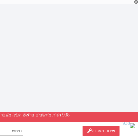
Ski
t
conten
938
חנות מחשבים בראש העין, מעבדת ת
No
שירות מעבדה
results