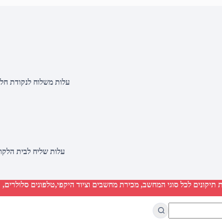
עלות משלוח לנקודת חלוקה 20 שקלים, בהזמנות מעל 500 שקלים ללא ח
עלות שליח לבית הלקוח 50 שקלים, בהזמנות מעל 2000 שקלים ללא חיוב 
יקונים לכל סוגי המחשב, מכירת מחשבים וציוד היקפי,טלפונים סלולרים, ט