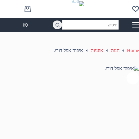
Ski
t
Shopping
conten
cart
No
results
Home
חנות
אוזניות
איפוד אפל דור2