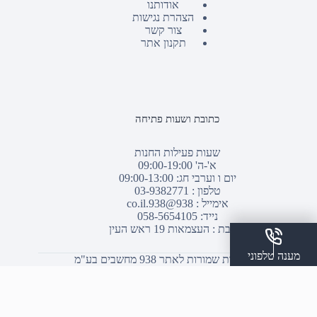
אודותנו
הצהרת נגישות
צור קשר
תקנון אתר
כתובת ושעות פתיחה
שעות פעילות החנות
א'-ה' 09:00-19:00
יום ו וערבי חג: 09:00-13:00
טלפון :
03-9382771
אימייל :
938@938.co.il
נייד: 058-5654105
כתובת : העצמאות 19 ראש העין
מענה טלפוני
© כל הזכויות שמורות לאתר 938 מחשבים בע"מ
שלח הודעת ווצאפ