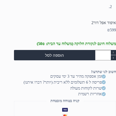
איפוד אפל דור2
₪
599
משלוח חינם לנקודת חלוקה (משלוח עד הבית: 50₪)
מות
הוספה לסל
ל
יפוד
פל
ור2
חשוב לנו שתדעו!
זמן אספקה מהיר עד 3 ימי עסקים
פריסה ל 6 תשלומים ללא ריבית (יותר? דברו איתנו)
שרות לקוחות מעולה
אחריות רשמית
קניה בטוחה מובטחת