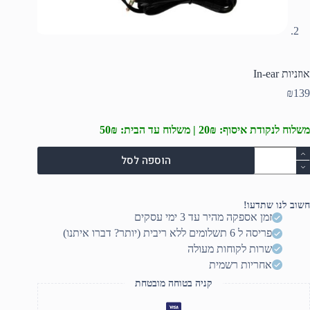
אוזניות In-ear
₪
139
משלוח לנקודת איסוף: 20₪ | משלוח עד הבית: 50₪
מות
הוספה לסל
ל
וזניות
In
ea
חשוב לנו שתדעו!
זמן אספקה מהיר עד 3 ימי עסקים
פריסה ל 6 תשלומים ללא ריבית (יותר? דברו איתנו)
שרות לקוחות מעולה
אחריות רשמית
קניה בטוחה מובטחת