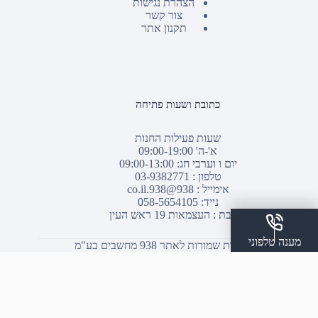
הצהרת נגישות
צור קשר
תקנון אתר
כתובת ושעות פתיחה
שעות פעילות החנות
א'-ה' 09:00-19:00
יום ו וערבי חג: 09:00-13:00
טלפון :
03-9382771
אימייל :
938@938.co.il
נייד: 058-5654105
כתובת : העצמאות 19 ראש העין
מענה טלפוני
© כל הזכויות שמורות לאתר 938 מחשבים בע"מ
שלח הודעת ווצאפ