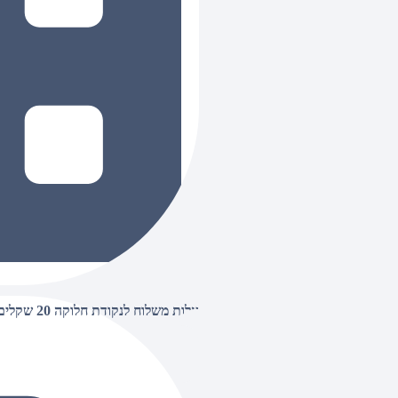
עלות משלוח לנקודת חלוקה 20 שקלים, בהזמנות מעל 500 שקלים ללא חיוב (חינם),