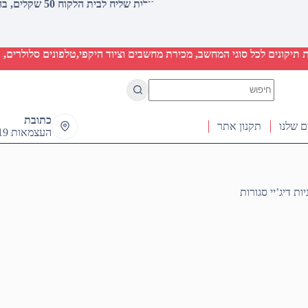
עלות שליח לבית הלקוח 50 שקלים, בהזמנות מעל 2000 שקלים ללא חיוב (חינם)
יקונים לכל סוגי המחשב, מכירת מחשבים וציוד היקפי,טלפונים סלולרים, ט
No
results
כתובת
ם שלנו
תקנון אתר
העצמאות 19 ראש העין
יות דיג’יי סגורות