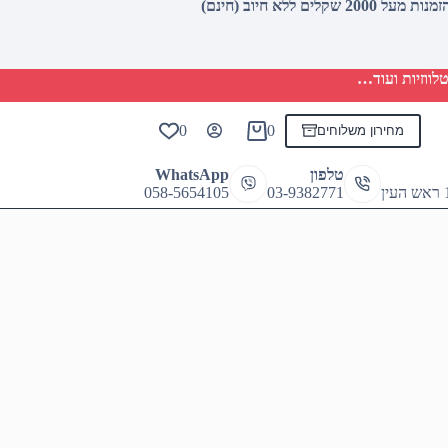
לווזיות ועוד…
0
0
מחירון משלוחים
Shopping
cart
טלפון
WhatsApp
058-5654105
03-9382771