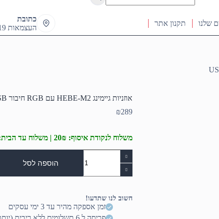
results
כתובת
ם שלנו
תקנון אתר
העצמאות 19 ראש העין
אוזניות גיימינג HEBE-M2 עם RGB חיבור USB
₪
289
משלוח לנקודת איסוף: 20₪ | משלוח עד הבית: 50₪
כמות
של
הוספה לסל
אוזניות
גיימינג
HEBE-
M2
חשוב לנו שתדעו!
עם
זמן אספקה מהיר עד 3 ימי עסקים
RGB
פריסה ל 6 תשלומים ללא ריבית (יותר? דברו איתנו)