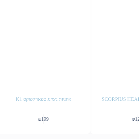
SCORPIUS HEA
אוזניות גימינג ספארקפוקס K1
₪
199
₪
1