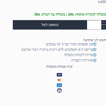
₪
490
משלוח לנקודת איסוף: 20₪ | משלוח עד הבית: 50₪
מות
הוספה לסל
ל
וזניות
לוטוס
קליטות
חשוב לנו שתדעו!
גם
זמן אספקה מהיר עד 3 ימי עסקים
קצועי
פריסה ל 6 תשלומים ללא ריבית (יותר? דברו איתנו)
שרות לקוחות מעולה
אחריות רשמית
קניה בטוחה מובטחת