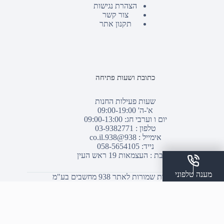
הצהרת נגישות
צור קשר
תקנון אתר
כתובת ושעות פתיחה
שעות פעילות החנות
א'-ה' 09:00-19:00
יום ו וערבי חג: 09:00-13:00
טלפון :
03-9382771
אימייל :
938@938.co.il
נייד: 058-5654105
כתובת : העצמאות 19 ראש העין
מענה טלפוני
© כל הזכויות שמורות לאתר 938 מחשבים בע"מ
שלח הודעת ווצאפ