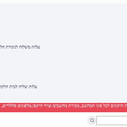
עלות משלוח לנקודת חלוקה 20 שקלים, בהזמנות מעל 500 שקלים ללא ח
עלות שליח לבית הלקוח 50 שקלים, בהזמנות מעל 2000 שקלים ללא חיוב 
יקונים לכל סוגי המחשב, מכירת מחשבים וציוד היקפי,טלפונים סלולרים, ט