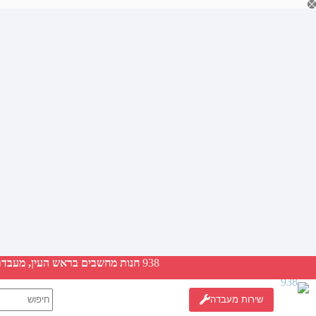
Ski
t
conten
938
חנות מחשבים בראש העין, מעבדת ת
No
שירות מעבדה
results