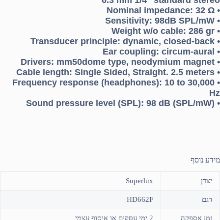
• Nominal impedance: 32 Ω
• Sensitivity: 98dB SPL/mW
• Weight w/o cable: 286 gr
• Transducer principle: dynamic, closed-back
• Ear coupling: circum-aural
• Drivers: mm50dome type, neodymium magnet
• Cable length: Single Sided, Straight. 2.5 meters
• Frequency response (headphones): 10 to 30,000
Hz
• Sound pressure level (SPL): 98 dB (SPL/mW)
מידע נוסף
יצרן
Superlux
דגם
HD662F
זמן אספקה
2 ימי עסקים או איסוף עצמי