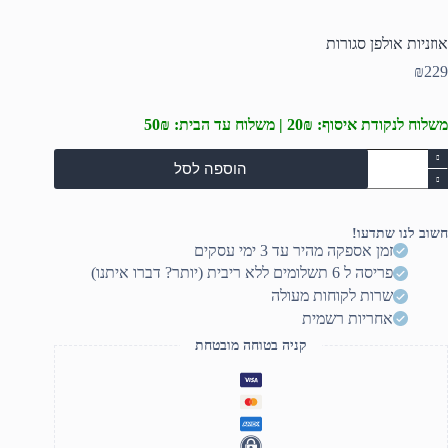
אוזניות אולפן סגורות
₪
229
משלוח לנקודת איסוף: 20₪ | משלוח עד הבית: 50₪
מות
הוספה לסל
ל
וזניות
ולפן
גורות
חשוב לנו שתדעו!
זמן אספקה מהיר עד 3 ימי עסקים
פריסה ל 6 תשלומים ללא ריבית (יותר? דברו איתנו)
שרות לקוחות מעולה
אחריות רשמית
קניה בטוחה מובטחת