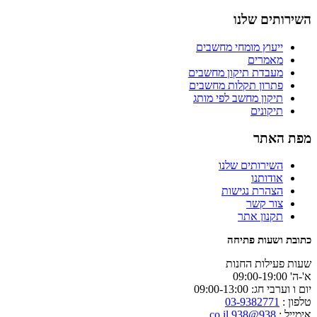
השירותים שלנו
ייעוץ מומחי מחשבים
מאמרים
מעבדת תיקון מחשבים
פתרון תקלות מחשבים
תיקון מחשב לפי מותג
תיקונים
מפת האתר
השירותים שלנו
אודותנו
הצהרת נגישות
צור קשר
תקנון אתר
כתובת ושעות פתיחה
שעות פעילות החנות
א'-ה' 09:00-19:00
יום ו וערבי חג: 09:00-13:00
טלפון :
03-9382771
אימייל :
938@938.co.il